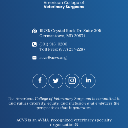
necesitan una estadificación clínica antes
de la cirugía, para evaluar la metástasis.
El pronóstico general de los gatos con la
forma cutánea de la enfermedad es
19785 Crystal Rock Dr, Suite 305
bueno, con índices de reaparición bajos.
Germantown, MD 20874
Existe una forma de mastocitoma más
(301) 916-0200
grave en los gatos, conocida como la
Toll Free: (877) 217-2287
forma visceral, en la que se ven afectados
acvs@acvs.org
los intestinos o el bazo, sin que haya
tumores en la piel. En estos casos, debe
hacerse la extracción del bazo. Esta
forma tiene un mal pronóstico y está
asociada con signos clínicos como
vómitos, pérdida de peso y pérdida de
The American College of Veterinary Surgeons is committed to
apetito.
and values diversity, equity, and inclusion and embraces the
perspectives that it generates.
ACVS is an AVMA-recognized veterinary specialty
organization®