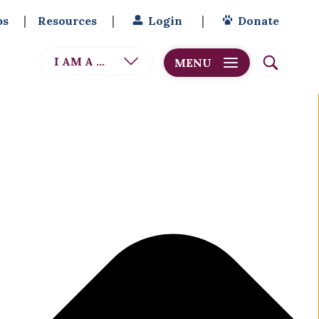
bs
Resources
Login
Donate
I AM A ...
MENU