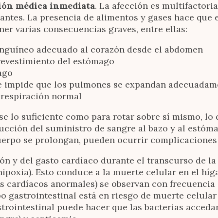
ción médica inmediata
. La afección es multifactori
ntes. La presencia de alimentos y gases hace que 
ner varias consecuencias graves, entre ellas:
nguíneo adecuado al corazón desde el abdomen
 revestimiento del estómago
ago
ue impide que los pulmones se expandan adecuadam
 respiración normal
se lo suficiente como para rotar sobre sí mismo, l
ucción del suministro de sangre al bazo y al estóma
cuerpo se prolongan, pueden ocurrir complicaciones
ión y del gasto cardíaco durante el transcurso de 
ipoxia). Esto conduce a la muerte celular en el híga
os cardíacos anormales) se observan con frecuencia 
bo gastrointestinal está en riesgo de muerte celula
strointestinal puede hacer que las bacterias acceda