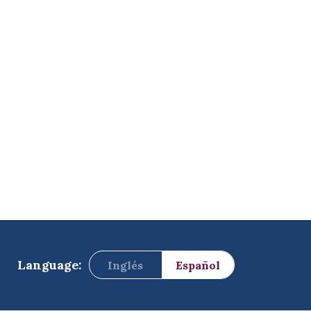
Language:
Inglés
Español