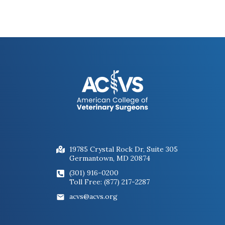
19785 Crystal Rock Dr, Suite 305
Germantown, MD 20874
(301) 916-0200
Toll Free: (877) 217-2287
acvs@acvs.org