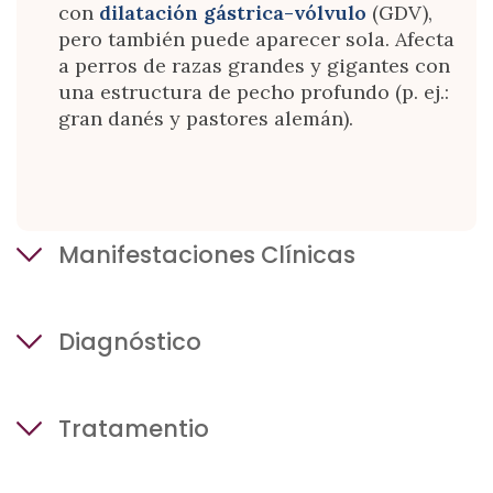
con
dilatación gástrica-vólvulo
(GDV),
pero también puede aparecer sola. Afecta
a perros de razas grandes y gigantes con
una estructura de pecho profundo (p. ej.:
gran danés y pastores alemán).
Manifestaciones Clínicas
La torsión esplénica puede ser una
Diagnóstico
enfermedad aguda (repentina) que se
manifiesta con dolor y colapso o puede
ser más crónica y asociada con signos no
específicos, como:
Las radiografías y sonogrofia del
Tratamentio
abdomen son útiles para confirmar el
dolor de pecho intermitente
diagnóstico de torsión esplénica. Otras
vómitos