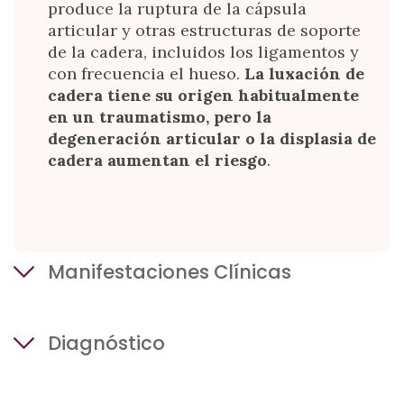
produce la ruptura de la cápsula
articular y otras estructuras de soporte
de la cadera, incluidos los ligamentos y
con frecuencia el hueso.
La luxación de
cadera tiene su origen habitualmente
en un traumatismo, pero la
degeneración articular o la displasia de
cadera aumentan el riesgo
.
Manifestaciones Clínicas
La luxación traumática de cadera resulta
Diagnóstico
dolorosa y afecta a la capacidad de carga
de peso y la función de la pata. La
Deben realizarse un examen general
capacidad de levantar la pata queda