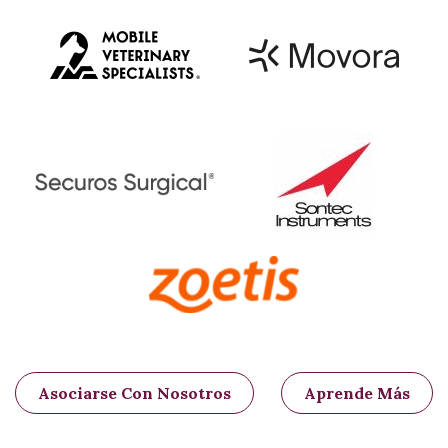
potro un sencillo análisis de
sangre a las 24 horas de vida
para asegurarse de que cuente
con la inmunidad adecuada
(análisis de IgG).
Si el potro no la tiene, puede
administrarse plasma al potro
para evitar infecciones en el
ombligo o en cualquier otra
parte de su cuerpo.
Las complicaciones leves del uraco
permeable incluyen:
escaldaduras provocadas por la
orina en la piel que rodea el ombligo
dermatitis (inflamación de la piel)
Asociarse Con Nosotros
Aprende Más
formación de un absceso local.