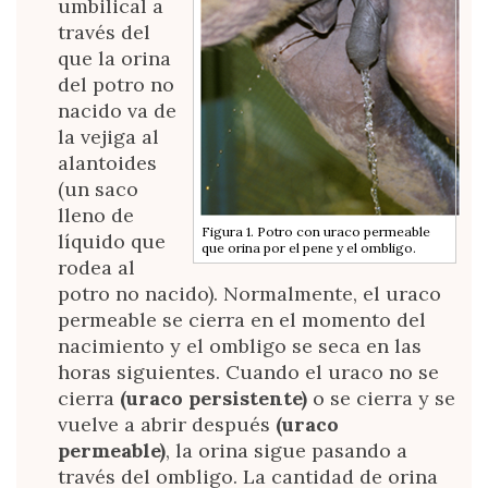
umbilical a
través del
que la orina
del potro no
nacido va de
la vejiga al
alantoides
(un saco
lleno de
Figura 1. Potro con uraco permeable
líquido que
que orina por el pene y el ombligo.
rodea al
potro no nacido). Normalmente, el uraco
permeable se cierra en el momento del
nacimiento y el ombligo se seca en las
horas siguientes. Cuando el uraco no se
cierra
(uraco persistente)
o se cierra y se
vuelve a abrir después
(uraco
permeable)
, la orina sigue pasando a
través del ombligo. La cantidad de orina