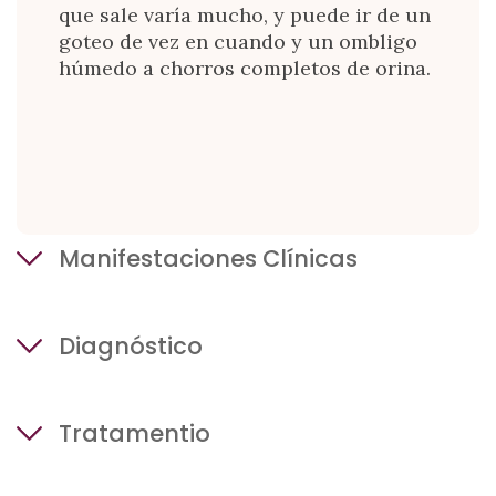
que sale varía mucho, y puede ir de un
goteo de vez en cuando y un ombligo
húmedo a chorros completos de orina.
Manifestaciones Clínicas
Se ha
Diagnóstico
pensado
que el
Llamar al veterinario de atención
Tratamentio
primaria para que examine al potro si:
se ve que sale orina por el ombligo
Las infecciones del ombligo pueden ser